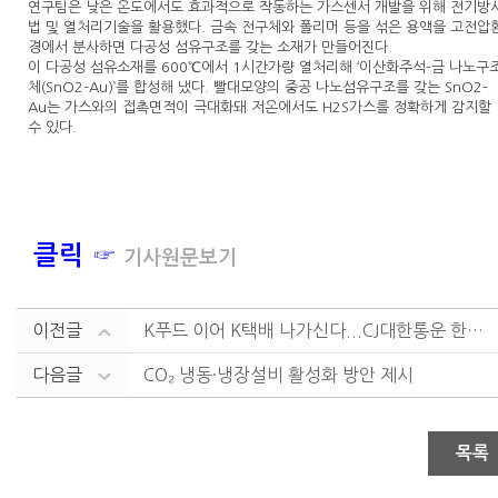
연구팀은 낮은 온도에서도 효과적으로 작동하는 가스센서 개발을 위해 전기방
법 및 열처리기술을 활용했다. 금속 전구체와 폴리머 등을 섞은 용액을 고전압
경에서 분사하면 다공성 섬유구조를 갖는 소재가 만들어진다.
이 다공성 섬유소재를 600℃에서 1시간가량 열처리해 ‘이산화주석-금 나노구
체(SnO2–Au)’를 합성해 냈다. 빨대모양의 중공 나노섬유구조를 갖는 SnO2–
Au는 가스와의 접촉면적이 극대화돼 저온에서도 H2S가스를 정확하게 감지할
수 있다.
클릭 ☞
기사원문보기
이전글
K푸드 이어 K택배 나가신다...CJ대한통운 한진 롯데....
다음글
CO₂ 냉동·냉장설비 활성화 방안 제시
목록