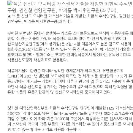
▲ ‘식품 신선도 모니터링 가스센서’기술을 개발한 최현석 수석연구원, 권진형 
임연구원, 박기륭 박사후연구원(좌부터).
부패한 단백질식품에서 발생하는 가스를 스마트폰으로도 인식해 식품부패를 
인할 수 있는 기술이 개발돼 식품관리 모니터링이 한 단계 발전될 전망이다.
한국생산기술연구원(이하 생기원)은 2월14일 저온에서도 높은 감도로 식품의
황화수소(H2S)가스를 감지할 수 있는 ‘식품 신선도 모니터링 가스센서’기술을 
발했다고 밝혔다. 황화수소는 부패한 단백질식품에서 발생하는 유독성 기체로
식품신선도평가 핵심지표로 활용된다.
식품폐기물이 환경뿐 아니라 심각한 경제문제가 되고 있다. 유엔환경계획
(UNEP)이 2021년 발간한 보고서에 따르면 전 세계 식품 생산량의 17%가 유
통과정에서 폐기되는 상황이다. 이에 따른 자원낭비 및 온실가스 배출량이 증
하면서 식품 신선도를 유지하는 기술수요가 증가하고 있으며 특히 단백질을 함
유한 식품의 유통기한관리 및 신선도모니터링이 중요해지고 있다.
생기원 지역산업혁신부문 최현석 수석연구원 연구팀이 개발한 H2S 가스센서
200℃의 상대적으로 낮은 온도에서도 높은감도를 유지하며 황화수소가스를 
지할 수 있다. 이에 따라 기존 300℃의 고온에서 작동하는 기존 센서보다 에너
지 소모량이 적으며 각종 부품의 크기를 최소화할 수 있어 식품신선도를 모니
링 할 수 있는 휴대용 기기로 상용화 가능하다.