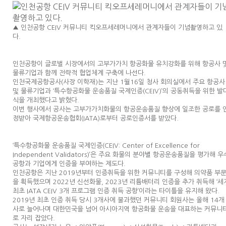
▲ 인천공항 CEIV 커뮤니티 킥오프세레머니에서 관계자들이 기념촬영하고 있
다.
인천공항이 글로벌 시장에서의 고부가가치 항공화물 유치강화를 위해 항공사 
물류기업과 함께 전략적 협업체계 구축에 나선다.
인천국제공항공사(사장 이학재)는 지난 1월16일 청사 회의실에서 주요 항공사
및 물류기업과 ‘특수항공화물 운송품질 국제인증(CEIV)’의 공동취득을 위한 발
식을 개최했다고 밝혔다.
이번 행사에서 공사는 고부가가치화물의 항공운송품질 향상에 일조한 공로를 
정받아 국제항공운송협회(IATA)로부터 공로인증서를 받았다.
‘특수항공화물 운송품질 국제인증(CEIV: Center of Excellence for
Independent Validators)’은 주요 화물의 분야별 항공운송품질을 평가해 우
공항과 기업에게 인증을 부여하는 제도다.
인천공항은 지난 2019년부터 인증취득을 위한 커뮤니티를 구성해 의약품 부
을 획득했으며 2022년 신선화물, 2023년 리튬배터리 인증을 추가 취득해 ‘세
최초 IATA CEIV 3개 프로그램 인증 취득 공항’이라는 타이틀을 유지해 왔다.
2019년 최초 인증 취득 당시 3개사에 불과했던 커뮤니티 회원사는 올해 14개
사로 늘어나며 대한민국을 넘어 아시아지역 항공화물 운송을 대표하는 커뮤니
로 자리 잡았다.