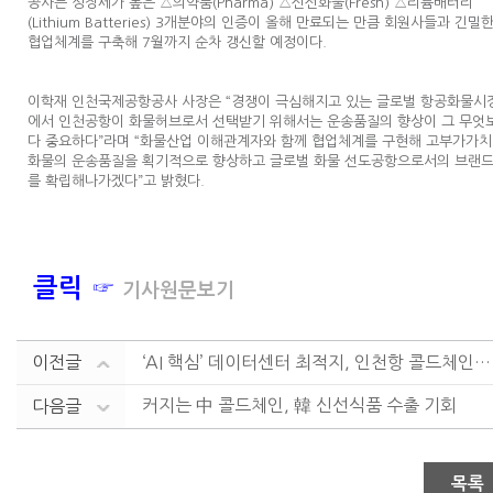
공사는 성장세가 높은 △의약품(Pharma) △신선화물(Fresh) △리튬배터리
(Lithium Batteries) 3개분야의 인증이 올해 만료되는 만큼 회원사들과 긴밀
협업체계를 구축해 7월까지 순차 갱신할 예정이다.
이학재 인천국제공항공사 사장은 “경쟁이 극심해지고 있는 글로벌 항공화물시
에서 인천공항이 화물허브로서 선택받기 위해서는 운송품질의 향상이 그 무엇
다 중요하다”라며 “화물산업 이해관계자와 함께 협업체계를 구현해 고부가가치
화물의 운송품질을 획기적으로 향상하고 글로벌 화물 선도공항으로서의 브랜
를 확립해나가겠다”고 밝혔다.
클릭 ☞
기사원문보기
이전글
‘AI 핵심’ 데이터센터 최적지, 인천항 콜드체인 클러....
커지는 中 콜드체인, 韓 신선식품 수출 기회
다음글
목록