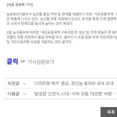
[세종 정영록 기자
]
농림축산식품부가 농산물 품질 저하 등 문제를 해결하기 위한 '저온유통체계' 
반 확충에 나서고 있다. 농산물 유통 과정에서 신선도 유지를 통해 가격 경쟁력
과 소비자 만족도를 동시에 높이는 것이 목표다.
8일 농식품부에 따르면 '저온유통체계 구축사업'은 생산 및 가격 변동이 큰 원
작물의 유통 과정에서 품질 하락을 막고, 출하시기 조절 등을 위해 저온저장시
및 저온수송차량 보급을 지원하는 것이 골자다.
클릭 ☞
기사원문보기
이전글
‘스마트팜 메카’ 충남, 청년농 몰려와 국내 최대 단지.
다음글
‘탈냉장’ 간편식 시대···식탁 유통 ‘대전환’ 바람 ....
목록