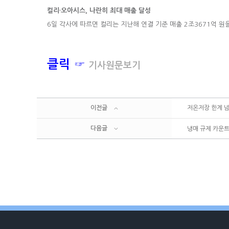
컬리·오아시스, 나란히 최대 매출 달성
6일 각사에 따르면 컬리는 지난해 연결 기준 매출 2조3671억 원
클릭 ☞
기사원문보기
이전글
저온저장 한계 넘는
다음글
냉매 규제 카운