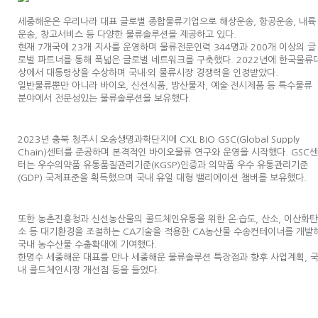
세중해운은 우리나라 대표 글로벌 종합물류기업으로 해상운송, 항공운송, 내륙
운송, 창고서비스 등 다양한 물류솔루션을 제공하고 있다.
현재 7개국에 23개 지사를 운영하며 물류전문인력 344명과 200개 이상의 글
로벌 파트너를 통해 폭넓은 글로벌 네트워크를 구축했다. 2022년에 한국물류
상에서 대통령상을 수상하며 국내·외 물류시장 경쟁력을 인정받았다.
일반물류뿐만 아니라 바이오, 신선식품, 방산물자, 예술·전시제품 등 특수물류
분야에서 전문성있는 물류솔루션을 보유했다.
2023년 충북 청주시 오송생명과학단지에 CXL BIO GSC(Global Supply
Chain)센터를 준공하며 본격적인 바이오물류 연구와 운영을 시작했다. GSC센
터는 우수의약품 유통품질관리기준(KGSP)인증과 의약품 우수 유통관리기준
(GDP) 국제표준을 획득했으며 국내 유일 대형 밸리에이션 챔버를 보유했다.
또한 농촌진흥청과 신선농산물의 콜드체인유통을 위한 온·습도, 산소, 이산화탄
소 등 대기환경을 조절하는 CA기술을 적용한 CA농산물 수송컨테이너를 개발
국내 농수산물 수출확대에 기여했다.
한명수 세중해운 대표를 만나 세중해운 물류솔루션 특장점과 향후 사업계획, 
내 콜드체인시장 개선점 등을 들었다.