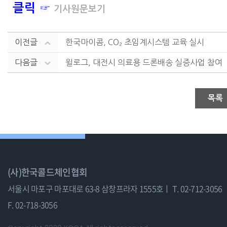
클릭 ☞
기사원문보기
이전글
한국마이콤, CO₂ 초임계시스템 교육 실시
다음글
윌로그, 대전시 의료용 드론배송 실증사업 참여
목록
(사)한국콜드체인협회
서울시 마포구 마포대로 63-8 삼창프라자 1555호ㅣ
T. 02-712-3056
F. 02-718-3056