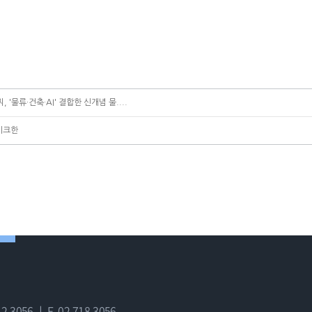
'물류·건축·AI' 결합한 신개념 물....
)시크한
12-3056 ㅣ
F. 02-718-3056