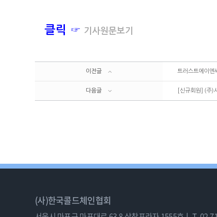
클릭 ☞
기사원문보기
이전글
트러스트에이엔씨, 
다음글
[신규회원] (주
(사)한국콜드체인협회
서울시 마포구 마포대로 63-8 삼창프라자 1555호ㅣ
T. 02-7