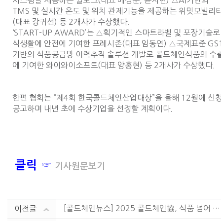
시스템을 제공하는 윌로그(대표 배성훈, 윤지현) △AI기반의
TMS 및 실시간 온도 및 위치 관제기능을 제공하는 위밋모빌리
(대표 강귀선) 등 2개사가 수상했다.
‘START-UP AWARD’는 △획기적인 스마트라벨 및 포장기술로
식생활에 안전에 기여한 프레시존(대표 임동연) △국제표준 GS
기반의 식품공급망 이력추적 솔루션 개발로 콜드체인식품의 수
에 기여한 와이와이소프트(대표 양홍현) 등 2개사가 수상했다.
한편 협회는 “제4회 한국콜드체인산업대상”을 올해 12월에 신
공고하며 내년 초에 수상기업을 선정할 계획이다.
클릭 ☞
기사원문보기
[콜드체인뉴스] 2025 콜드체인協, 식품 넘어 폭넓은....
이전글