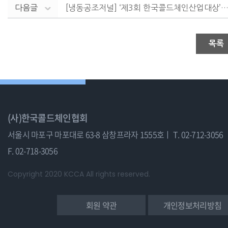
다음글
[냉동공조저널] ‘제3회 한국콜드체인산업대상’ 시상식 .
목록
(사)한국콜드체인협회
서울시 마포구 마포대로 63-8 삼창프라자 1555호ㅣ
T. 02-712-3056
F. 02-718-3056
Copyright 2020 KCCA All rights reserved.
회원 약관
개인정보처리방침