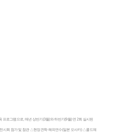
로그램으로, 매년 상반기(3월)와 하반기(9월) 연 2회 실시된
·전시회 참가 및 참관 △현장견학·해외연수(일본 오사카) △콜드체