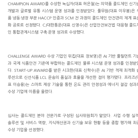
CHAMPION AWARD를 수상한 녹십자(대표 허은철)는 의약품 콜드체인 신기
개발과 글로벌 유통 시스템 운영 성과를 인정받았다. 풀무원(대표 이우봉)은 
품 냉동·냉장 부문 HACCP 인증과 SCM 전 과정의 콜드체인 안전관리 체계 표
화 공로로 선정됐다. CJ대한통운(대표 신영수)은 산업안전보건법 대응형 콜드
인 통합관제시스템 구축·운영 성과로 수상했다.
CHALLENGE AWARD 수상 기업인 위킵(대표 장보영)은 AI 기반 풀필먼트 기
과 국제 식품안전 기준에 부합하는 콜드체인 물류 시스템 운영 성과를 인정받
다. START-UP AWARD를 받은 시크한(대표 신학수)은 AI 기반 적재 최적화 
루션으로 신선식품 LCL 운송의 품질과 효율을 개선한 점이 평가됐다. 프리즈(
표 이승용)는 스마트 제상 기술을 통한 온도 관리 안정성과 에너지 절감 성과
수상 기업에 이름을 올렸다.
심사는 콜드체인 분야 전문가로 구성된 심사위원회가 맡았다. 사업 수행 실적
솔루션 및 서비스 역량, 지식재산권과 신기술 보유 현황 등을 종합 평가해 최
수상 기업을 선정했다.