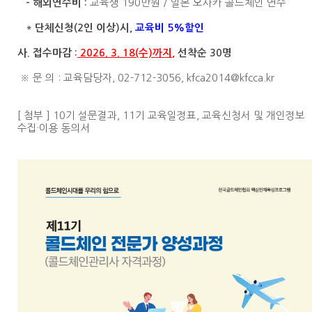
교육생 190만원 / 일본 오사카 콜드체인 연수
- 해외연수비 :
*
단체신청(2인 이상)시,
교육비 5%할인
사. 접수마감
:
2026. 3. 18(수)까지
,
선착순 30명
※ 문 의 : 교육담당자, 02-712-3056, kfca2014@kfcca.kr
[ 첨부 ]
10기
설문
결과
,
11기 교육일정표, 교육신청서 및 개인정보
수집·이용 동의서