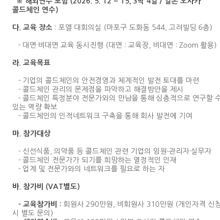
※ 해외연수 포함 (2026. 5. 12 ~ 15, 3박 4일 / 일본 오사카
콜드체인 연수
)
:
포엘 대회의실 (마포구 도화동 544, 고려빌딩 6층)
다. 교육 장소
- 대면·비대면 교육 동시진행 (대면 : 교육장, 비대면 : Zoom 활용)
라. 교육목표
- 기업의 콜드체인의 안전경영과 체계적인 발전 토대를 마련
- 콜드체인 관리의 문제점을 파악하고 해결방안을 제시
- 콜드체인 특정분야 전문가와의 만남을 통해 심층적으로 연구할 
있는 역량 확보
- 콜드체인의 인적네트워크 구축을 통해 회사 발전에 기여
마. 참가대상
- 신선식품, 의약품 등 콜드체인 관련 기업의 임원∙관리자·실무자
- 콜드체인 전문가가 되기를 희망하는 열정적인 인재
- 업계 및 전문가와의 네트워크를 필요로 하는 자
바. 참가비 (VAT별도)
회원사 290만원, 비회원사 310만원 (개인자격 신
- 교육참가비 :
시 별도 문의)