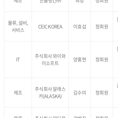
제조
한울냉건㈜
최정
정회원
물류, 설비,
CEIC KOREA
이효섭
정회원
서비스
주식회사 와이와
IT
양홍현
정회원
이소프트
주식회사 알래스
제조
김수미
정회원
카(ALASKA)