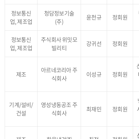
정보통신
청담정보기술
윤천규
정회원
업, 제조업
(주)
정보통신
주식회사 위밋모
강귀선
정회원
업, 제조업
빌리티
아르네코리아 주
제조
이성규
정회원
식회사
기계/설비/
영성냉동공조 주
최재민
정회원
건설
식회사