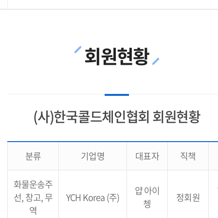
회원현황
(사)한국콜드체인협회 회원현황
분류
기업명
대표자
직책
화물운송주
얍 아이
선, 창고, 무
YCH Korea (주)
정회원
쳉
역