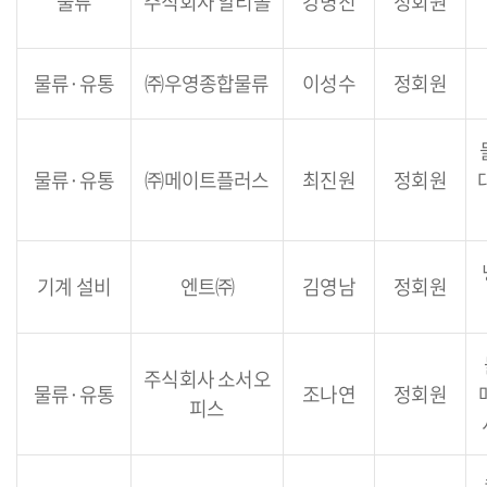
물류
주식회사 알티올
강병진
정회원
물류·유통
㈜우영종합물류
이성수
정회원
물류·유통
㈜메이트플러스
최진원
정회원
기계 설비
엔트㈜
김영남
정회원
주식회사 소서오
물류·유통
조나연
정회원
피스