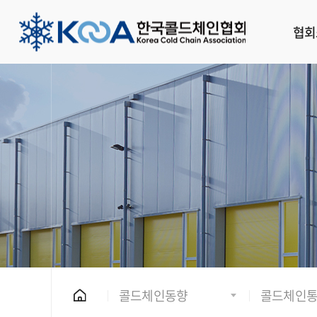
협회
콜드체인동향
콜드체인