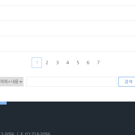
1
2
3
4
5
6
7
검색
12-3056 ㅣ
F. 02-718-3056