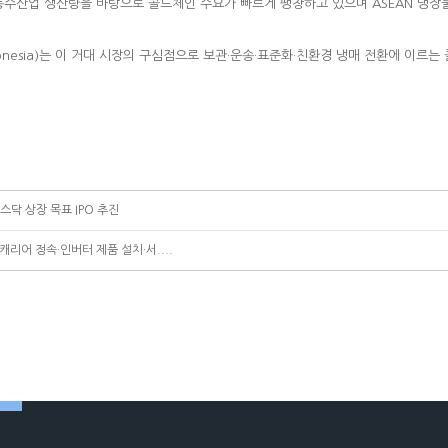
대한 농수산업 생산량을 바탕으로 콜드체인 수요가 빠르게 팽창하고 있으며 ASEAN 냉
gin Indonesia)는 이 거대 시장의 구심점으로 보관·운송·표준화·친환경 냉매 전환에
코스닥 상장 목표 IPO 추진
K·캐리어 정속·인버터 제품 설치·서....