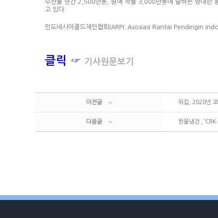
수산물 연간 2,500만톤, 원예 작물 3,000만톤에 달하는 방
고 있다.
인도네시아콜드체인협회(ARPI: Asosiasi Rantai Pendin
클릭 ☞
기사원문보기
이전글
위킵, 2028년 
다음글
한울냉건 , ‘CR