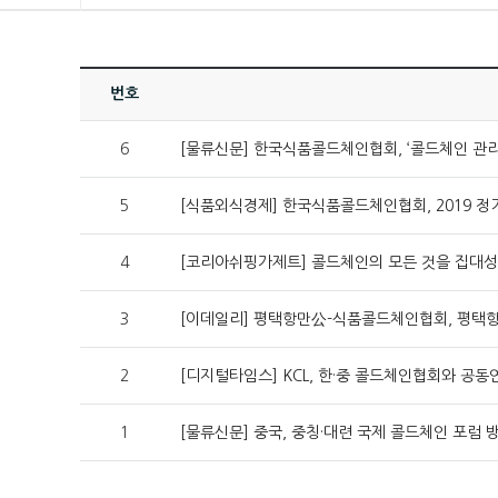
번호
6
[물류신문] 한국식품콜드체인협회, ‘콜드체인 관리
5
[식품외식경제] 한국식품콜드체인협회, 2019 정
4
[코리아쉬핑가제트] 콜드체인의 모든 것을 집대
3
[이데일리] 평택항만公-식품콜드체인협회, 평택항
2
[디지털타임스] KCL, 한·중 콜드체인협회와 공동
1
[물류신문] 중국, 중칭·대련 국제 콜드체인 포럼 