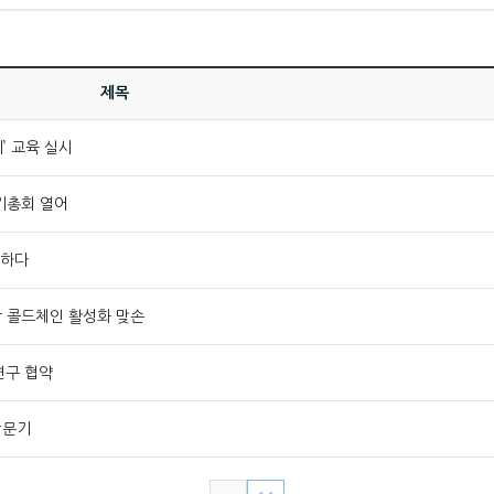
제목
’ 교육 실시
기총회 열어
성하다
 콜드체인 활성화 맞손
연구 협약
방문기