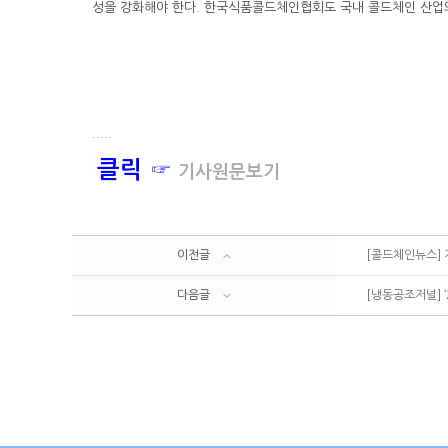
성을 강화해야 한다. 한국식품콜드체인협회도 국내 콜드체인 산업의
.....
클릭 ☞
기사원문보기
이전글
[콜드체인뉴스] 
다음글
[냉동공조저널] ‘