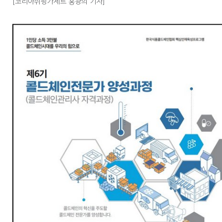
[코리아쉬핑가제트 홍광의 기자]