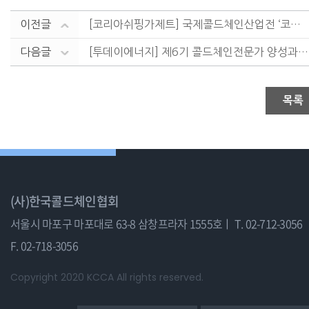
이전글
[코리아쉬핑가제트] 국제콜드체인산업전 ‘코리아 콜드체인....
다음글
[투데이에너지] 제6기 콜드체인전문가 양성과정 참가자 ....
목록
(사)한국콜드체인협회
서울시 마포구 마포대로 63-8 삼창프라자 1555호ㅣ
T. 02-712-3056
F. 02-718-3056
Copyright 2020 KCCA All rights reserved.