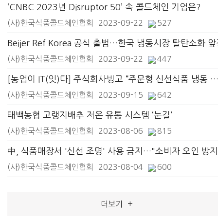
‘CNBC 2023년 Disruptor 50’ 속 콜드체인 기업은?
(사)한국식품콜드체인협회
2023-09-22
527
Beijer Ref Korea 공식 출범…한국 냉동시장 탈탄소화 
(사)한국식품콜드체인협회
2023-09-22
447
[농업이 IT(잇)다] 주식회사빙고 “주문형 신선식품 냉동 창고를 집 
(사)한국식품콜드체인협회
2023-09-15
642
태백농협 고랭지배추 저온 유통 시스템 ‘눈길’
(사)한국식품콜드체인협회
2023-08-06
815
中, 식품매장서 '신선 조명' 사용 금지…"소비자 오인 방지
(사)한국식품콜드체인협회
2023-08-04
600
더보기
+