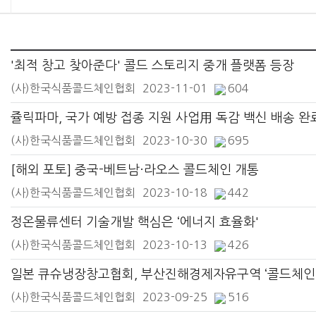
'최적 창고 찾아준다' 콜드 스토리지 중개 플랫폼 등장
(사)한국식품콜드체인협회
2023-11-01
604
쥴릭파마, 국가 예방 접종 지원 사업用 독감 백신 배송 완
(사)한국식품콜드체인협회
2023-10-30
695
[해외 포토] 중국-베트남·라오스 콜드체인 개통
(사)한국식품콜드체인협회
2023-10-18
442
정온물류센터 기술개발 핵심은 ‘에너지 효율화'
(사)한국식품콜드체인협회
2023-10-13
426
일본
(사)한국식품콜드체인협회
2023-09-25
516