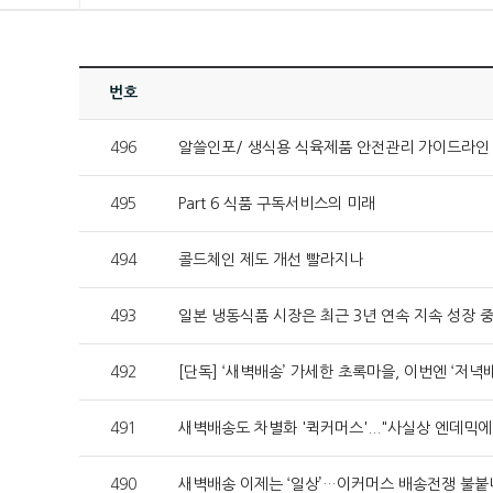
번호
496
알쓸인포/ 생식용 식육제품 안전관리 가이드라인
495
Part 6 식품 구독서비스의 미래
494
콜드체인 제도 개선 빨라지나
493
일본 냉동식품 시장은 최근 3년 연속 지속 성장 중
492
[단독] ‘새벽배송’ 가세한 초록마을, 이번엔 ‘저녁
491
새벽배송도 차별화 '퀵커머스'..."사실상 엔데믹에
490
새벽배송 이제는 ‘일상’…이커머스 배송전쟁 불붙