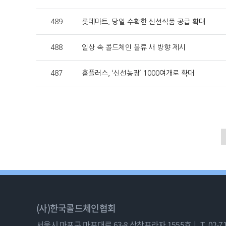
489
롯데마트, 당일 수확한 신선식품 공급 확대
488
일상 속 콜드체인 물류 새 방향 제시
487
홈플러스, ‘신선농장’ 1000여개로 확대
(사)한국콜드체인협회
서울시 마포구 마포대로 63-8 삼창프라자 1555호ㅣ
T. 02-7