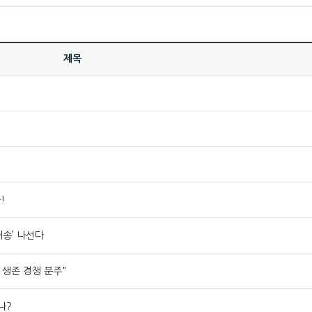
제목
!
배송’ 나선다
 생존 경쟁 분주"
나?